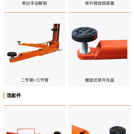
单边手动解锁
举升臂自锁装置
二节臂+三节臂
螺旋式举升托盘
选配件