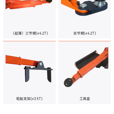
（超薄）三节臂(≤4.2T)
关节臂(≤4.2T)
轮胎支架(≤3.5T)
工具盒