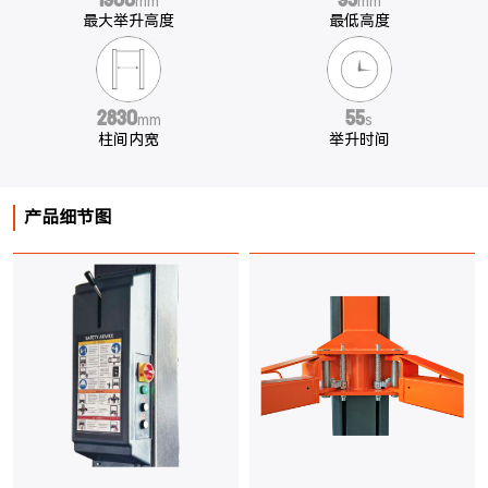
1900
95
mm
mm
最大举升高度
最低高度
2830
55
mm
s
柱间内宽
举升时间
产品细节图