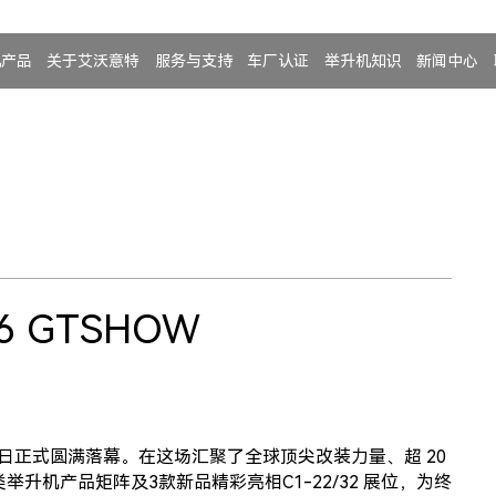
机产品
关于艾沃意特
服务与支持
车厂认证
举升机知识
新闻中心
！
 GTSHOW
月 29 日正式圆满落幕。在这场汇聚了全球顶尖改装力量、超 20
机产品矩阵及3款新品精彩亮相C1-22/32 展位，为终