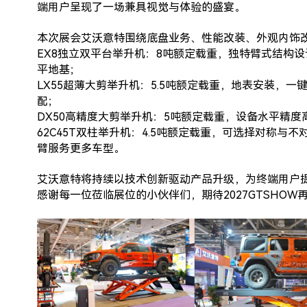
端用户呈现了一场兼具视觉与体验的盛宴。
本次展会艾沃意特围绕底盘业务、性能改装、外观内饰
EX8独立双平台举升机：8吨额定载重，独特臂式结构
平地基；
LX55超薄大剪举升机：5.5吨额定载重，地表安装，
配；
DX50高精度大剪举升机：5吨额定载重，设备水平精度
62C45T双柱举升机：4.5吨额定载重，可选择对称与
臂服务更多车型。
艾沃意特将持续以技术创新驱动产品升级，为终端用户
感谢每一位莅临展位的小伙伴们，期待2027GTSHOW